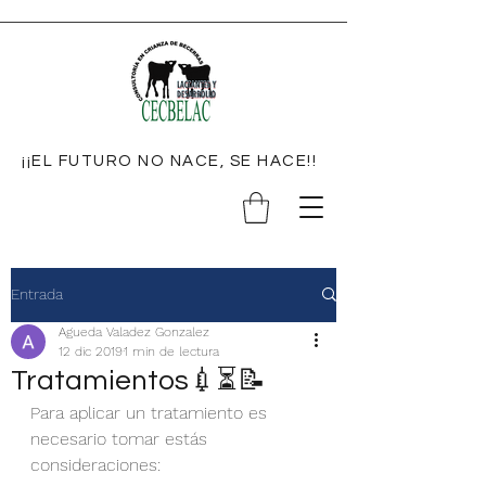
¡¡EL FUTURO NO NACE, SE HACE!!
Entrada
Agueda Valadez Gonzalez
12 dic 2019
1 min de lectura
Tratamientos💉⏳📝
Para aplicar un tratamiento es 
necesario tomar estás 
consideraciones: