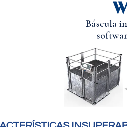
B
áscula i
softwar
ACTERÍSTICAS INSUPERAB