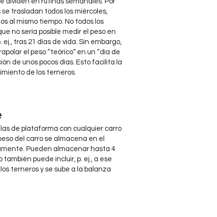
e dividen en rutinas semanales. Por
 se trasladan todos los miércoles,
os al mismo tiempo. No todos los
ue no sería posible medir el peso en
ej., tras 21 días de vida. Sin embargo,
polar el peso “teórico” en un “día de
ón de unos pocos días. Esto facilita la
miento de los terneros.
e
las de plataforma con cualquier carro
peso del carro se almacena en el
amente. Pueden almacenar hasta 4
también puede incluir, p. ej., a ese
los terneros y se sube a la balanza