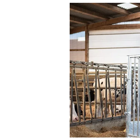
rol:
 que
le