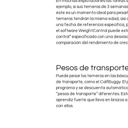
En muchas explotaciones las tareas s
ejemplo, si sus terneros de 3 semanas
este es un momento ideal para pesarl
terneros tendrán la misma edad, así q
una fecha de referencia específica, p. 
el software WeightControl puede extra
control” especificado con una desviaci
comparación del rendimiento de creci
Pesos de transport
Puede pesar los terneros en las báscu
de transporte, como el CalfBuggy. El 
programa y se descuenta automátic
“pesos de transporte” diferentes. Esto 
aprendiz fuerte que lleva en brazos a 
con ellos.