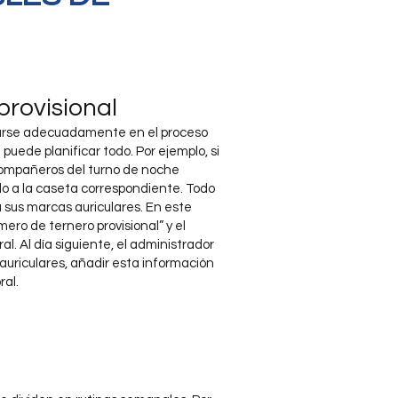
rovisional
grarse adecuadamente en el proceso
puede planificar todo. Por ejemplo, si
compañeros del turno de noche
lo a la caseta correspondiente. Todo
a sus marcas auriculares. En este
ero de ternero provisional” y el
al. Al día siguiente, el administrador
auriculares, añadir esta información
ral.