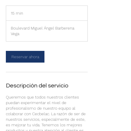
15 min
1
5
Boulevard Miguel Ángel Barberena
m
Vega
i
n
Reservar ahora
Descripción del servicio
Queremos que todos nuestros clientes
puedan experimentar el nivel de
profesionalismo de nuestro equipo al
colaborar con Cecbelac. La razón de ser de
nuestros servicios, especialmente de este,
es mejorar tu vida. Tenemos los mejores
productos y nuestra atención al cliente es