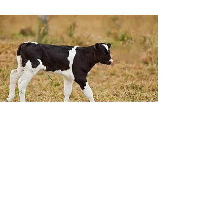
SUSCRIBETE A
NUESTRO NEWSLETTER
CECBELAC siempre buscará
superar tus expectativas.
¿Tienes preguntas ace
rca de