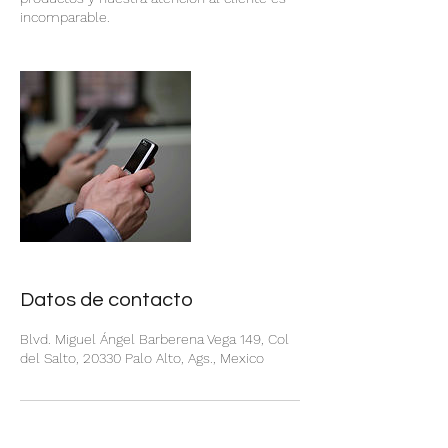
incomparable.
Datos de contacto
Blvd. Miguel Ángel Barberena Vega 149, Col
del Salto, 20330 Palo Alto, Ags., Mexico