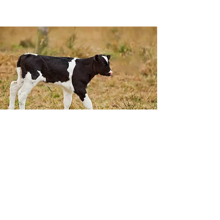
SUSCRIBETE A
NUESTRO NEWSLETTER
CECBELAC siempre buscará
superar tus expectativas.
¿Tienes preguntas ace
rca de