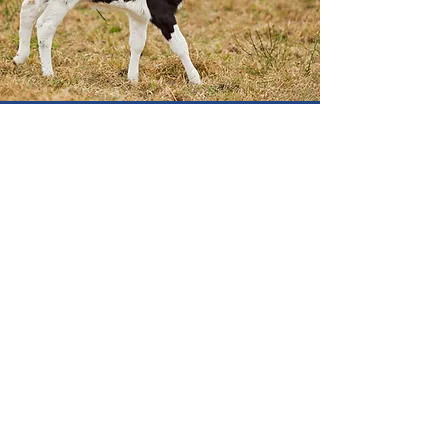
SUSCRIBETE A
NUESTRO NEWSLETTER
CECBELAC siempre buscará
superar tus expectativas.
¿Tienes preguntas ace
rca de
nuestros servicios o productos?
Ingresa tu Email *
Enviar